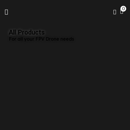
0
All Products
For all your FPV Drone needs