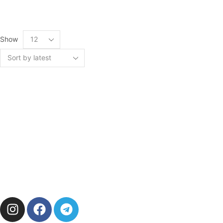
Show
ALL FOR FPV
START SHOPPING