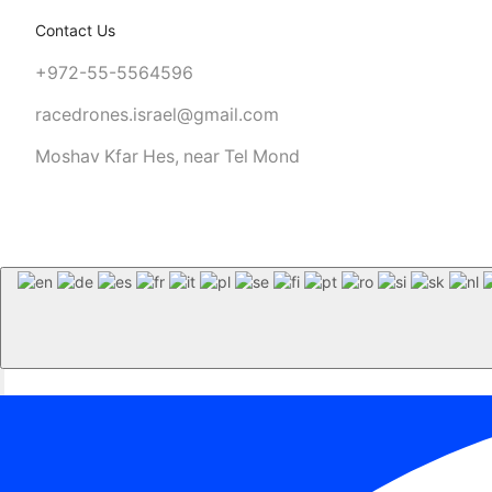
Contact Us
+972-55-5564596
racedrones.israel@gmail.com
UNBEATABLE PRICES
Moshav Kfar Hes, near Tel Mond
SHOP SALE