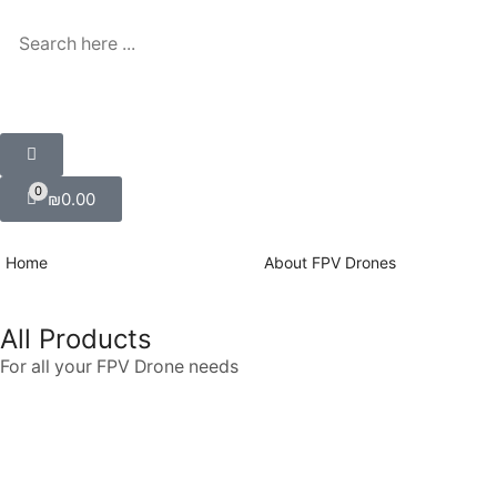
0
₪
0.00
Home
About FPV Drones
All Products
For all your FPV Drone needs