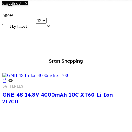
Goggles
VTX
Price range
Show
Products per page
ALL For FPV
Start Shopping
BATTERIES
GNB 4S 14.8V 4000mAh 10C XT60 Li-Ion
21700