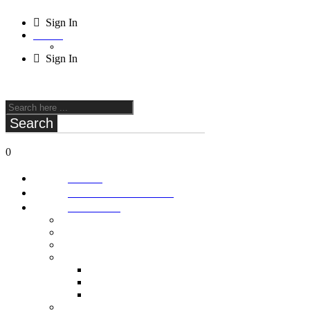
Sign In
ILS / ₪
STD/ $
Sign In
C O M I N G S O O N
Search
0
Cart
₪
0.00
Home
About FPV Drones
Products
Antennas
Batteries
Frames
Stacks
Stacks
Flight Controller
ESC
Props