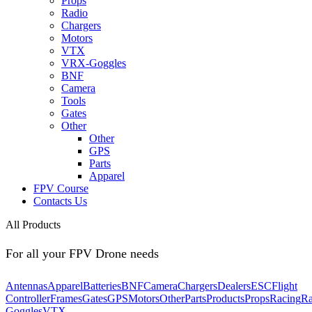
Props
Radio
Chargers
Motors
VTX
VRX-Goggles
BNF
Camera
Tools
Gates
Other
Other
GPS
Parts
Apparel
FPV Course
Contacts Us
All Products
For all your FPV Drone needs
Antennas
Apparel
Batteries
BNF
Camera
Chargers
Dealers
ESC
Flight
Controller
Frames
Gates
GPS
Motors
Other
Parts
Products
Props
Racing
Ra
Goggles
VTX