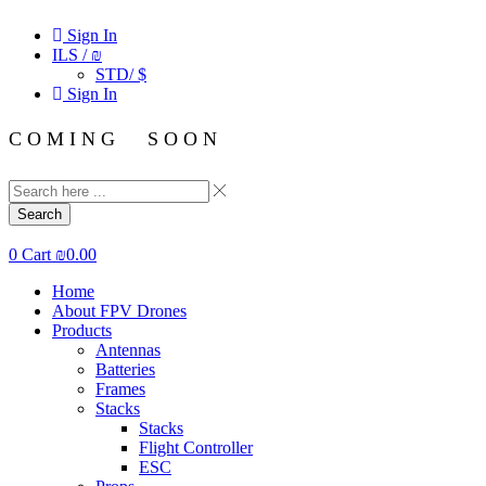
Sign In
ILS / ₪
STD/ $
Sign In
C O M I N G S O O N
Search
0
Cart
₪
0.00
Home
About FPV Drones
Products
Antennas
Batteries
Frames
Stacks
Stacks
Flight Controller
ESC