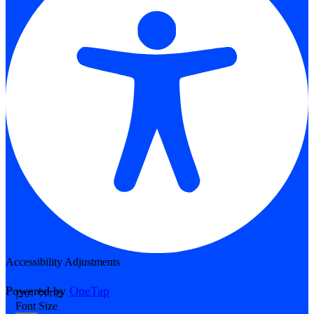
Accessibility Adjustments
Powered by
OneTap
מודולי תוכן
Font Size