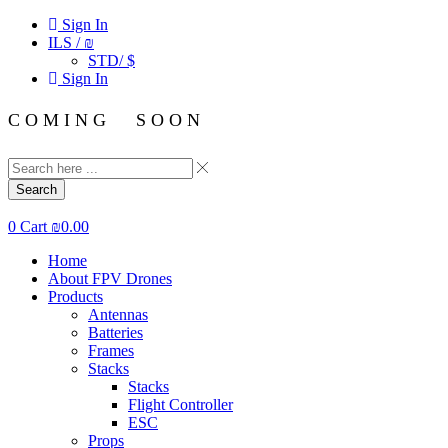
Sign In
ILS / ₪
STD/ $
Sign In
C O M I N G S O O N
Search
0
Cart
₪
0.00
Home
About FPV Drones
Products
Antennas
Batteries
Frames
Stacks
Stacks
Flight Controller
ESC
Props