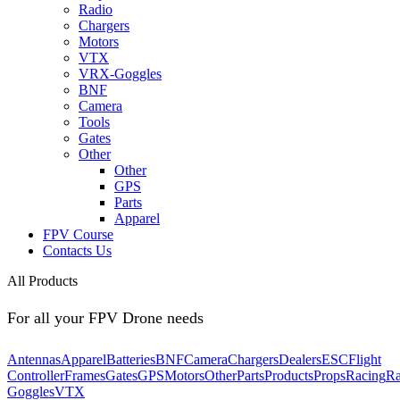
Radio
Chargers
Motors
VTX
VRX-Goggles
BNF
Camera
Tools
Gates
Other
Other
GPS
Parts
Apparel
FPV Course
Contacts Us
All Products
For all your FPV Drone needs
Antennas
Apparel
Batteries
BNF
Camera
Chargers
Dealers
ESC
Flight
Controller
Frames
Gates
GPS
Motors
Other
Parts
Products
Props
Racing
Ra
Goggles
VTX