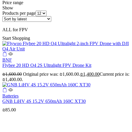
Price range
Show
Products per page
ALL for FPV
Start Shopping
BNF
Flybee 20 HD O4 2S Ultralight FPV Drone Kit
₪
1,600.00
Original price was: ₪1,600.00.
₪
1,400.00
Current price is:
₪1,400.00.
Batteries
GNB LiHV 4S 15.2V 650mAh 160C XT30
₪
85.00