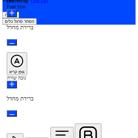
Powered by
OneTap
מודולי תוכן
Font Size
הצהרה
הסתר סרגל כלים
ברירת מחדל
גופן קריא
גובה שורה
ברירת מחדל