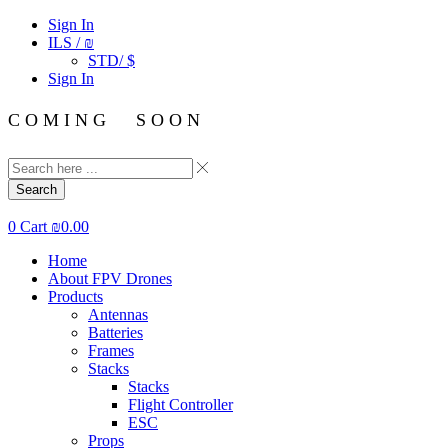
Sign In
ILS / ₪
STD/ $
Sign In
C O M I N G S O O N
Search
0
Cart
₪
0.00
Home
About FPV Drones
Products
Antennas
Batteries
Frames
Stacks
Stacks
Flight Controller
ESC
Props