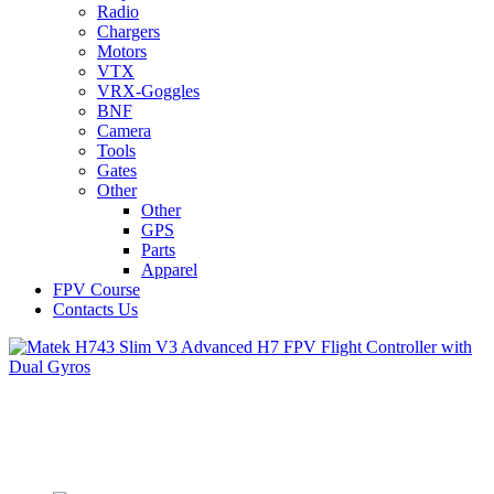
Radio
Chargers
Motors
VTX
VRX-Goggles
BNF
Camera
Tools
Gates
Other
Other
GPS
Parts
Apparel
FPV Course
Contacts Us