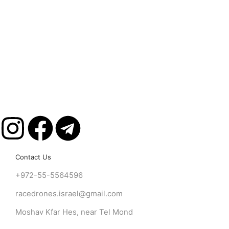
Contact Us
+972-55-5564596
racedrones.israel@gmail.com
Moshav Kfar Hes, near Tel Mond