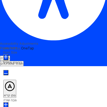
Accessibility Adjustments
מודולי תוכן
Powered by
OneTap
Font Size
הצהרה
ברירת מחדל
הסתר סרגל כלים
גופן קריא
גובה שורה